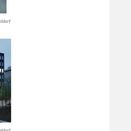
eldorf
eldorf